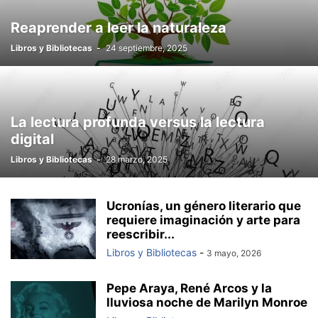
Reaprender a leer la naturaleza
Libros y Bibliotecas
-
24 septiembre, 2025
La lectura profunda versus la lectura
digital
Libros y Bibliotecas
-
28 marzo, 2025
Ucronías, un género literario que
requiere imaginación y arte para
reescribir...
Libros y Bibliotecas
-
3 mayo, 2026
Pepe Araya, René Arcos y la
lluviosa noche de Marilyn Monroe