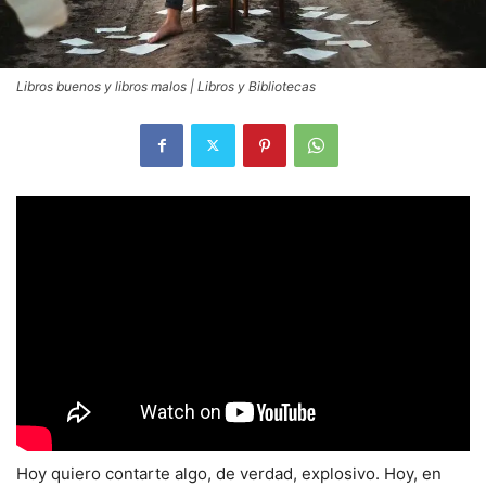
Libros buenos y libros malos | Libros y Bibliotecas
Hoy quiero contarte algo, de verdad, explosivo. Hoy, en