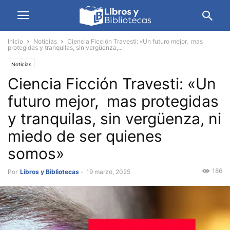
Inicio
Noticias
Ciencia Ficción Travesti: «Un futuro mejor, mas
protegidas y tranquilas, sin vergüenza,...
Noticias
Ciencia Ficción Travesti: «Un
futuro mejor, mas protegidas
y tranquilas, sin vergüenza, ni
miedo de ser quienes
somos»
186
Por
Libros y Bibliotecas
-
19 marzo, 2025