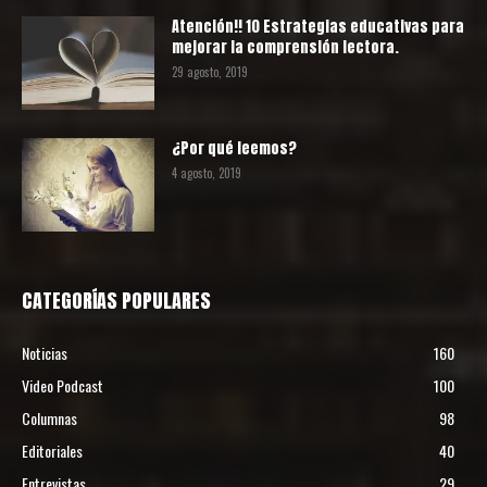
Atención!! 10 Estrategias educativas para
mejorar la comprensión lectora.
29 agosto, 2019
¿Por qué leemos?
4 agosto, 2019
CATEGORÍAS POPULARES
Noticias
160
Video Podcast
100
Columnas
98
Editoriales
40
Entrevistas
29