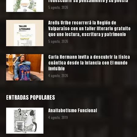
redescubrir su pensamiento y su poesía
5 agosto, 2026
Arelis Uribe recorrerá la Región de
Valparaíso con un taller literario gratuito
que une lectura, escritura y patrimonio
5 agosto, 2026
Carla Hermann invita a descubrir la física
cuántica desde la infancia con El mundo
invisible
4 agosto, 2026
ENTRADAS POPULARES
Analfabetismo Funcional
4 agosto, 2019