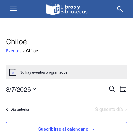
Chiloé
Eventos
Chiloé
Eventos
No hay eventos programados.
Aviso
en
7
8/7/2026
Naveg
Na
Buscar
Día
agosto,
de
Selecciona
de
la
vis
2026
búsqu
Siguiente día
fecha.
Día anterior
de
y
Ev
vistas
Suscribirse al calendario