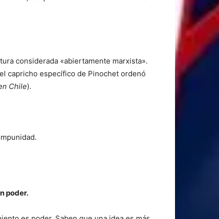
ratura considerada «abiertamente marxista».
Y el capricho específico de Pinochet ordenó
en Chile
).
 impunidad.
en poder.
miento es poder. Saben que una idea es más