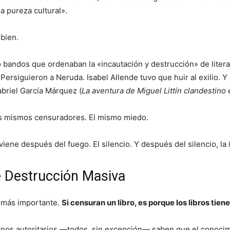
a pureza cultural».
bien.
tió bandos que ordenaban la «incautación y destrucción» de lite
Persiguieron a Neruda. Isabel Allende tuvo que huir al exilio. 
briel García Márquez (
La aventura de Miguel Littín clandestino 
Los mismos censuradores. El mismo miedo.
viene después del fuego. El silencio. Y después del silencio, la
 Destrucción Masiva
a más importante.
Si censuran un libro, es porque los libros tien
rnos autoritarios —todos, sin excepción— saben que el conoci