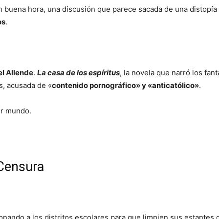
 en buena hora, una discusión que parece sacada de una distop
os
.
el Allende
.
La casa de los espíritus
, la novela que narró los fan
as, acusada de «
contenido pornográfico» y «anticatólico»
.
mer mundo.
 Censura
onando a los distritos escolares para que limpien sus estantes de