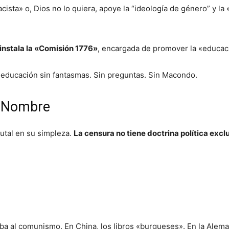
sta» o, Dios no lo quiera, apoye la “ideología de género” y la «
instala la «Comisión 1776»
, encargada de promover la «educaci
 educación sin fantasmas. Sin preguntas. Sin Macondo.
o Nombre
rutal en su simpleza.
La censura no tiene doctrina política excl
aba al comunismo. En China, los libros «burgueses». En la Alem