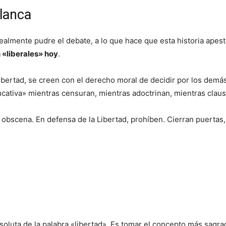
Blanca
 realmente pudre el debate, a lo que hace que esta historia apes
 «liberales» hoy
.
libertad, se creen con el derecho moral de decidir por los dem
ucativa» mientras censuran, mientras adoctrinan, mientras claus
 obscena. En defensa de la Libertad, prohíben. Cierran puertas, 
absoluta de la palabra «libertad». Es tomar el concepto más sagr