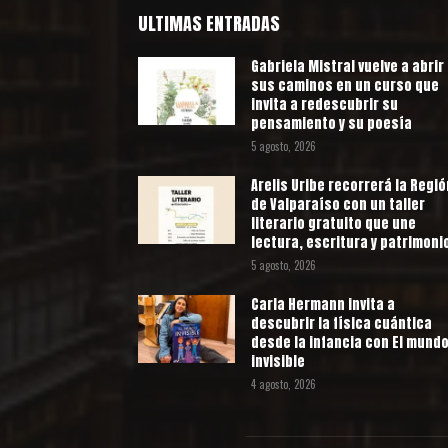
ULTIMAS ENTRADAS
Gabriela Mistral vuelve a abrir
sus caminos en un curso que
invita a redescubrir su
pensamiento y su poesía
5 agosto, 2026
Arelis Uribe recorrerá la Regió
de Valparaíso con un taller
literario gratuito que une
lectura, escritura y patrimoni
5 agosto, 2026
Carla Hermann invita a
descubrir la física cuántica
desde la infancia con El mund
invisible
4 agosto, 2026