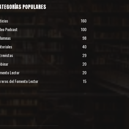
ATEGORÍAS POPULARES
ticias
160
deo Podcast
100
lumnas
98
itoriales
40
trevistas
29
binar
20
mento Lector
20
reros del Fomento Lector
15