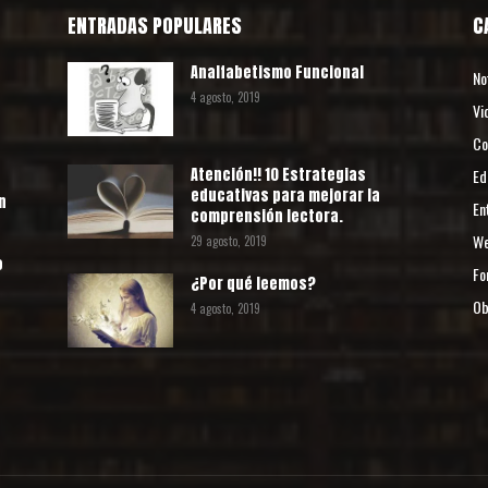
ENTRADAS POPULARES
C
Analfabetismo Funcional
No
4 agosto, 2019
Vi
Co
Atención!! 10 Estrategias
Ed
educativas para mejorar la
n
En
comprensión lectora.
We
29 agosto, 2019
o
Fo
¿Por qué leemos?
Ob
4 agosto, 2019
o