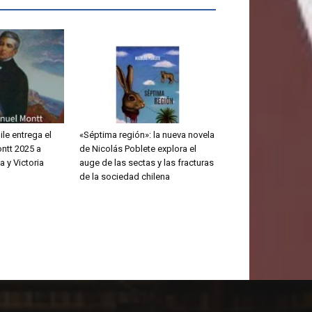
le entrega el
«Séptima región»: la nueva novela
ntt 2025 a
de Nicolás Poblete explora el
 y Victoria
auge de las sectas y las fracturas
de la sociedad chilena