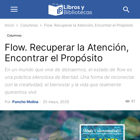
Inicio
Columnas
Flow. Recuperar la Atención, Encontrar el Propósito
Columnas
Flow. Recuperar la Atención,
Encontrar el Propósito
En un mundo que vive de distraernos, el estado de flow es
una práctica silenciosa de libertad. Una forma de reconectar
con la creatividad, el bienestar y la vida que realmente
queremos vivir.
81
Por
Pancho Molina
-
20 mayo, 2025