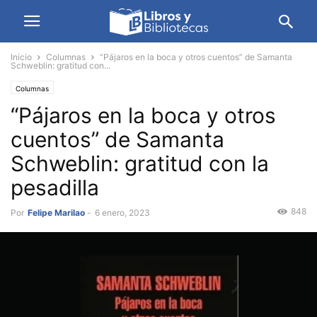
Inicio
Columnas
“Pájaros en la boca y otros cuentos” de Samanta
Schweblin: gratitud con...
Columnas
“Pájaros en la boca y otros
cuentos” de Samanta
Schweblin: gratitud con la
pesadilla
848
Por
Felipe Marilao
-
6 enero, 2023