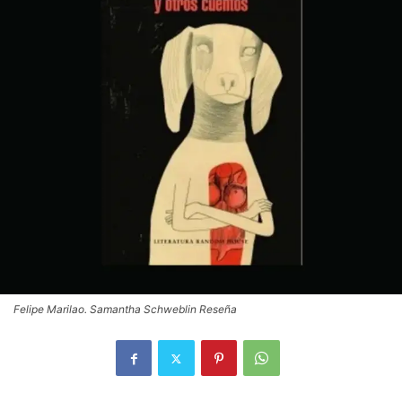
Felipe Marilao. Samantha Schweblin Reseña