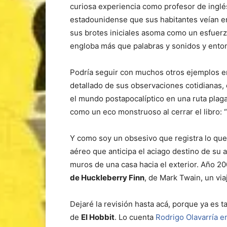
curiosa experiencia como profesor de inglés
estadounidense que sus habitantes veían en 
sus brotes iniciales asoma como un esfuerz
engloba más que palabras y sonidos y entona
Podría seguir con muchos otros ejemplos en lo
detallado de sus observaciones cotidianas,
el mundo postapocalíptico en una ruta plag
como un eco monstruoso al cerrar el libro: “E
Y como soy un obsesivo que registra lo que
aéreo que anticipa el aciago destino de su 
muros de una casa hacia el exterior. Año 2
de Huckleberry Finn
, de Mark Twain, un via
Dejaré la revisión hasta acá, porque ya es 
de
El Hobbit
. Lo cuenta
Rodrigo Olavarría e