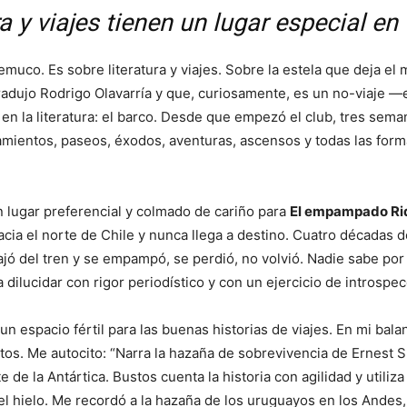
ra y viajes tienen un lugar especial en
Temuco. Es sobre literatura y viajes. Sobre la estela que deja
tradujo Rodrigo Olavarría y que, curiosamente, es un no-viaje
 en la literatura: el barco. Desde que empezó el club, tres sema
azamientos, paseos, éxodos, aventuras, ascensos y todas las for
n lugar preferencial y colmado de cariño para
El empampado Ri
cia el norte de Chile y nunca llega a destino. Cuatro décadas 
ó del tren y se empampó, se perdió, no volvió. Nadie sabe por q
dilucidar con rigor periodístico y con un ejercicio de introspecc
n espacio fértil para las buenas historias de viajes. En mi bal
ustos. Me autocito: “Narra la hazaña de sobrevivencia de Ernest 
de la Antártica. Bustos cuenta la historia con agilidad y utiliza 
 y el hielo. Me recordó a la hazaña de los uruguayos en los Ande