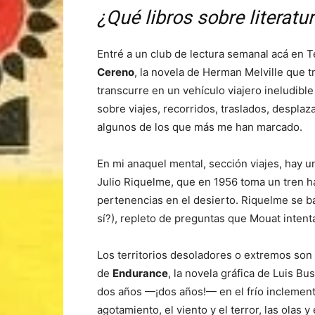
¿Qué libros sobre literatu
Entré a un club de lectura semanal acá en 
Cereno
, la novela de Herman Melville que 
transcurre en un vehículo viajero ineludible
sobre viajes, recorridos, traslados, despl
algunos de los que más me han marcado.
En mi anaquel mental, sección viajes, hay u
Julio Riquelme, que en 1956 toma un tren ha
pertenencias en el desierto. Riquelme se baj
sí?), repleto de preguntas que Mouat intenta 
Los territorios desoladores o extremos son u
de
Endurance
, la novela gráfica de Luis B
dos años —¡dos años!— en el frío inclemente 
agotamiento, el viento y el terror, las olas