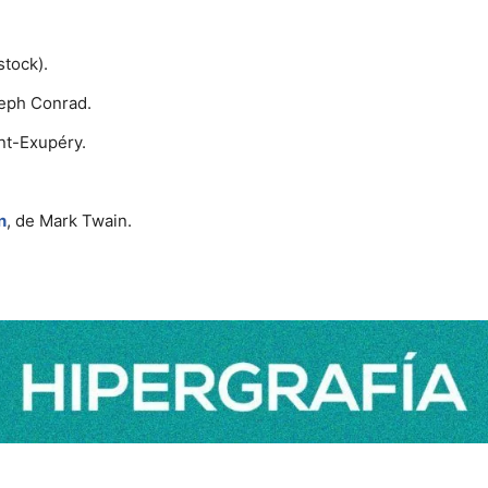
stock).
eph Conrad.
int-Exupéry.
n
, de Mark Twain.