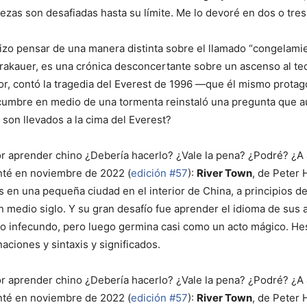
as son desafiadas hasta su límite. Me lo devoré en dos o tres d
 hizo pensar de una manera distinta sobre el llamado “congelamie
Krakauer, es una crónica desconcertante sobre un ascenso al te
or, contó la tragedia del Everest de 1996 —que él mismo prota
cumbre en medio de una tormenta reinstaló una pregunta que aú
 son llevados a la cima del Everest?
r aprender chino ¿Debería hacerlo? ¿Vale la pena? ¿Podré? ¿A 
nté en noviembre de 2022 (
edición #57
):
River Town
, de Peter 
 en una pequeña ciudad en el interior de China, a principios de 
medio siglo. Y su gran desafío fue aprender el idioma de sus an
o infecundo, pero luego germina casi como un acto mágico. Hes
ciones y sintaxis y significados.
r aprender chino ¿Debería hacerlo? ¿Vale la pena? ¿Podré? ¿A 
nté en noviembre de 2022 (
edición #57
):
River Town
, de Peter 