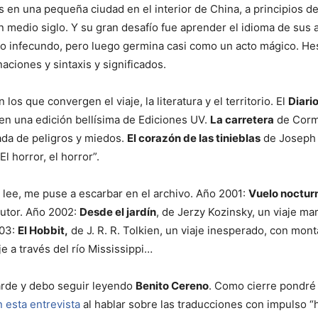
 en una pequeña ciudad en el interior de China, a principios de 
medio siglo. Y su gran desafío fue aprender el idioma de sus an
o infecundo, pero luego germina casi como un acto mágico. Hes
ciones y sintaxis y significados.
s que convergen el viaje, la literatura y el territorio. El
Diari
 en una edición bellísima de Ediciones UV.
La carretera
de Corm
ada de peligros y miedos.
El corazón de las tinieblas
de Joseph 
l horror, el horror”.
 lee, me puse a escarbar en el archivo. Año 2001:
Vuelo noctur
autor. Año 2002:
Desde el jardín
, de Jerzy Kozinsky, un viaje ma
003:
El Hobbit,
de J. R. R. Tolkien, un viaje inesperado, con mo
je a través del río Mississippi…
tarde y debo seguir leyendo
Benito Cereno
. Como cierre pondré u
n esta entrevista
al hablar sobre las traducciones con impulso “