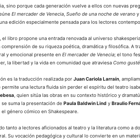
ia, sino porque cada generación vuelve a ellos con nuevas preg
reúne
El mercader de Venecia
,
Sueño de una noche de verano
 una edición especialmente pensada para los lectores contemp
, el libro propone una entrada renovada al universo shakesper
la comprensión de su riqueza poética, dramática y filosófica. A t
moral y emocional presente en
El mercader de Venecia
; el tono f
oder, la libertad y la vida en comunidad que atraviesa
Como gusté
ión es la traducción realizada por
Juan Cariola Larraín
, ampliam
e permite una lectura fluida sin perder el espíritu del teatro is
Debesa
, quien sitúa las obras en su contexto histórico y dramat
o se suma la presentación de
Paula Baldwin Lind
y
Braulio Fer
re el género cómico en Shakespeare.
ido tanto a lectores aficionados al teatro y la literatura como 
ral. Su vocación pedagógica y cultural lo convierte en un mater