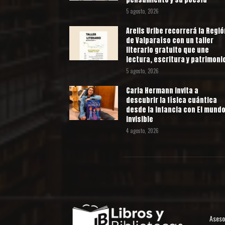
5 agosto, 2026
Arelis Uribe recorrerá la Regió
de Valparaíso con un taller
literario gratuito que une
lectura, escritura y patrimoni
5 agosto, 2026
Carla Hermann invita a
descubrir la física cuántica
desde la infancia con El mund
invisible
4 agosto, 2026
Aseso