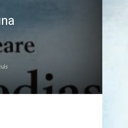
una
más