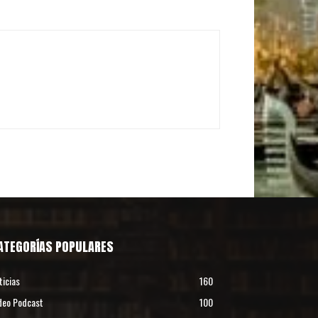
ATEGORÍAS POPULARES
ticias
160
deo Podcast
100