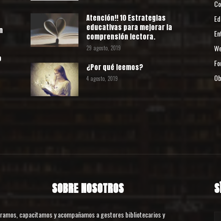
Co
Atención!! 10 Estrategias
Ed
educativas para mejorar la
n
En
comprensión lectora.
We
29 agosto, 2019
o
Fo
¿Por qué leemos?
Ob
4 agosto, 2019
o
SOBRE NOSOTROS
S
ramos, capacitamos y acompañamos a gestores bibliotecarios y