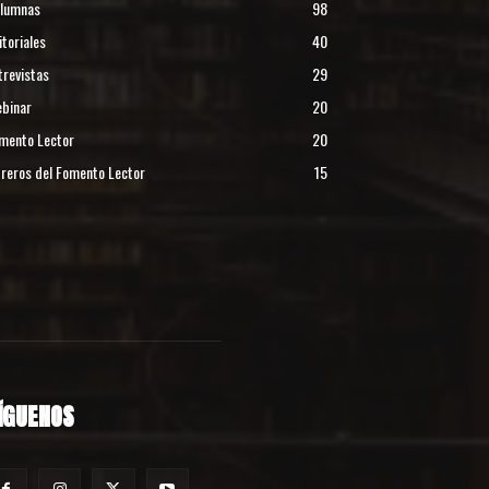
lumnas
98
itoriales
40
trevistas
29
binar
20
mento Lector
20
reros del Fomento Lector
15
ÍGUENOS