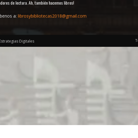
dores de lectura. Ah, también hacemos libros!
íbenos a:
librosybibliotecas2018@gmail.com
T
Estrategias Digitales