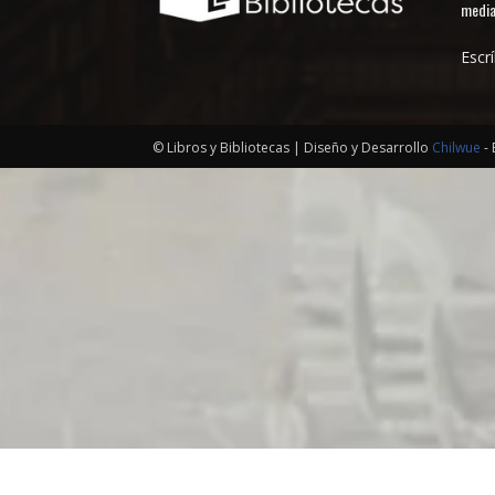
media
Escr
© Libros y Bibliotecas | Diseño y Desarrollo
Chilwue
- 