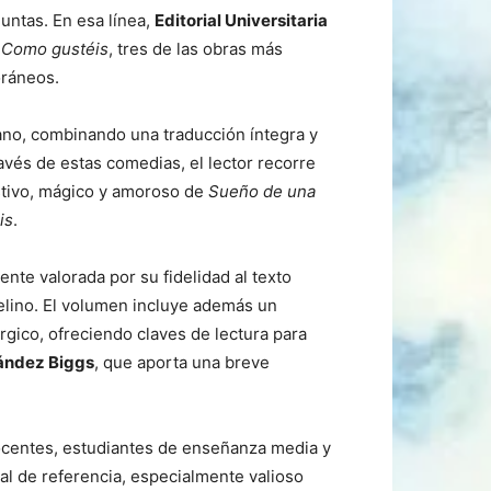
untas. En esa línea,
Editorial Universitaria
y
Como gustéis
, tres de las obras más
oráneos.
iano, combinando una traducción íntegra y
ravés de estas comedias, el lector recorre
estivo, mágico y amoroso de
Sueño de una
is
.
ente valorada por su fidelidad al texto
abelino. El volumen incluye además un
úrgico, ofreciendo claves de lectura para
nández Biggs
, que aporta una breve
a docentes, estudiantes de enseñanza media y
ial de referencia, especialmente valioso