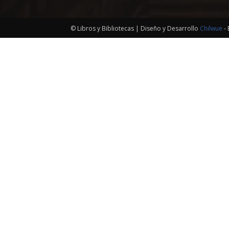
© Libros y Bibliotecas | Diseño y Desarrollo
Chilwue
- 