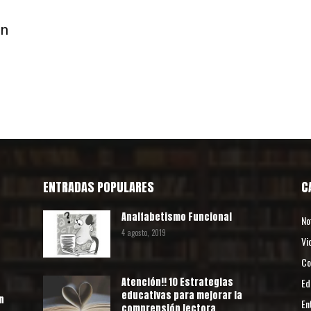
Bibliotecas
en
ENTRADAS POPULARES
C
Analfabetismo Funcional
No
4 agosto, 2019
Vi
Co
Atención!! 10 Estrategias
Ed
educativas para mejorar la
n
En
comprensión lectora.