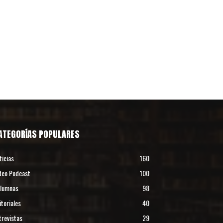
ATEGORÍAS POPULARES
ticias
160
deo Podcast
100
lumnas
98
itoriales
40
trevistas
29