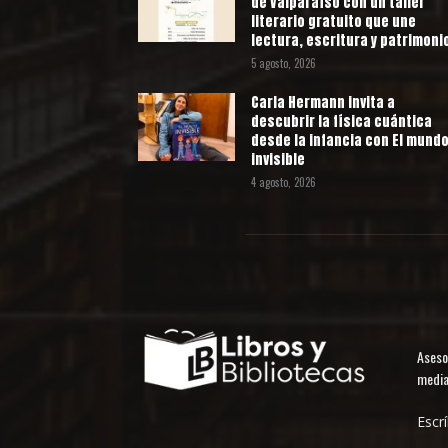
de Valparaíso con un taller
literario gratuito que une
lectura, escritura y patrimoni
5 agosto, 2026
Carla Hermann invita a
descubrir la física cuántica
desde la infancia con El mund
invisible
4 agosto, 2026
Aseso
media
Escr