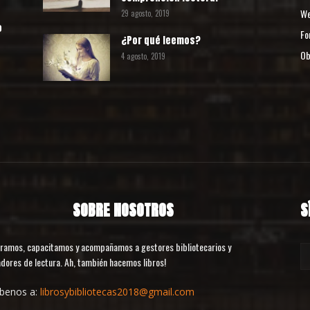
We
29 agosto, 2019
o
Fo
¿Por qué leemos?
Ob
4 agosto, 2019
o
SOBRE NOSOTROS
S
ramos, capacitamos y acompañamos a gestores bibliotecarios y
dores de lectura. Ah, también hacemos libros!
íbenos a:
librosybibliotecas2018@gmail.com