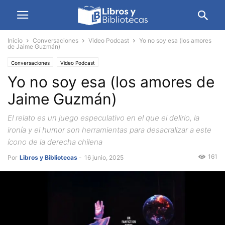
Inicio
Conversaciones
Video Podcast
Yo no soy esa (los amores
de Jaime Guzmán)
Conversaciones
Video Podcast
Yo no soy esa (los amores de
Jaime Guzmán)
El relato es un juego especulativo en el que el delirio, la
ironía y el humor son herramientas para desacralizar a este
ícono de la derecha chilena
161
Por
Libros y Bibliotecas
-
16 junio, 2025