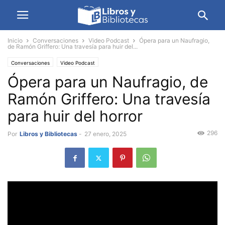
Inicio
Conversaciones
Video Podcast
Ópera para un Naufragio,
de Ramón Griffero: Una travesía para huir del...
Conversaciones
Video Podcast
Ópera para un Naufragio, de
Ramón Griffero: Una travesía
para huir del horror
296
Por
Libros y Bibliotecas
-
27 enero, 2025