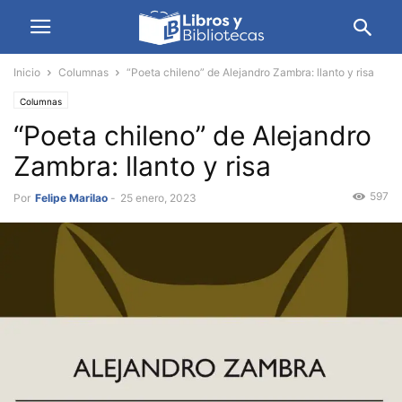
Inicio
Columnas
“Poeta chileno” de Alejandro Zambra: llanto y risa
Columnas
“Poeta chileno” de Alejandro
Zambra: llanto y risa
597
Por
Felipe Marilao
-
25 enero, 2023