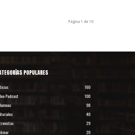
Página 1 de 10
ATEGORÍAS POPULARES
ticias
160
deo Podcast
100
lumnas
98
itoriales
40
trevistas
29
binar
20