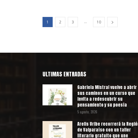
...
1
2
3
10
ULTIMAS ENTRADAS
Gabriela Mistral vuelve a abrir
sus caminos en un curso que
invita a redescubrir su
pensamiento y su poesía
5 agosto, 2026
Arelis Uribe recorrerá la Regió
de Valparaíso con un taller
literario gratuito que une