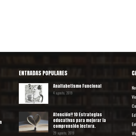
ENTRADAS POPULARES
C
Analfabetismo Funcional
No
4 agosto, 2019
Vi
Co
Atención!! 10 Estrategias
Ed
educativas para mejorar la
n
En
comprensión lectora.
We
29 agosto, 2019