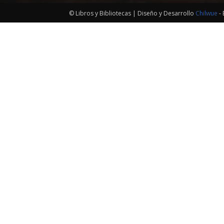
© Libros y Bibliotecas | Diseño y Desarrollo
Chilwue
- 