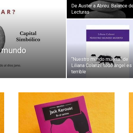
Bibliotecas
De Auster a Abreu. Balance d
Lecturas
l mundo
“Nuestro mundo muerto” de
Liliana Colanzi: todo ángel es
terrible