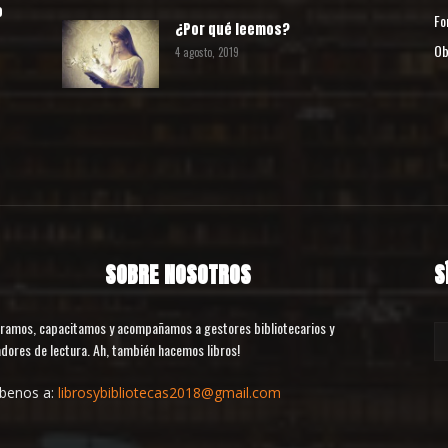
o
Fo
¿Por qué leemos?
Ob
4 agosto, 2019
o
SOBRE NOSOTROS
S
ramos, capacitamos y acompañamos a gestores bibliotecarios y
dores de lectura. Ah, también hacemos libros!
íbenos a:
librosybibliotecas2018@gmail.com